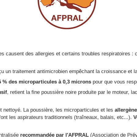
 causent des allergies et certains troubles respiratoires : 
çu un traitement antimicrobien empêchant la croissance et la
5 % des microparticules à 0,3 microns
pour que vous respi
sif
, retient la fine poussière noire produite par le moteur, l
et nettoyé. La poussière, les microparticules et les
allergène
font les aspirateurs traditionnels (traîneaux, balais, etc...).
V
ntralisée
recommandée par l'AFPRAL
(Association de Préve